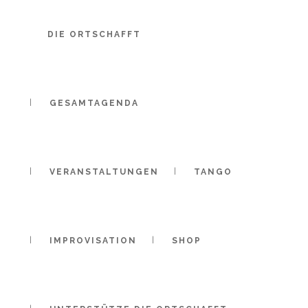
DIE ORTSCHAFFT
30. November 2017
In
Uncategorized
DER NEUE FLÜGEL 
GESAMTAGENDA
Die Ortschafft ist nun Besitzer eines Steinway D-Konzertflügels. Wi
VERANSTALTUNGEN
TANGO
IMPROVISATION
SHOP
UNSER NEWSLETT
Ortschafft 2025. All rights reserved.