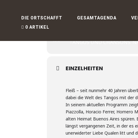
MIGUEL LEVI
DIE ORTSCHAFFT
GESAMTAGENDA
VE
0 ARTIKEL
05
MIGUEL LEVIN IN 
APR
TANGOS UND CHANSONS. N
EINZELHEITEN
Fleiß – seit nunmehr 40 Jahren über
dabei die Welt des Tangos mit der 
In seinem aktuellen Programm zeigt
Piazzolla, Horacio Ferrer, Homero M
alten Heimat Buenos Aires spüren. E
längst vergangenen Zeit, in der es
unerwiderter Liebe Qualen litt und