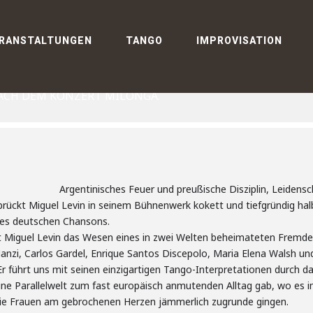
N IN CONCERT!
RANSTALTUNGEN
TANGO
IMPROVISATION
CONCERT!
ACH DEM KONZERT MILONGA.
Argentinisches Feuer und preußische Disziplin, Leiden
brückt Miguel Levin in seinem Bühnenwerk kokett und tiefgründig hal
des deutschen Chansons.
 Miguel Levin das Wesen eines in zwei Welten beheimateten Fremden
anzi, Carlos Gardel, Enrique Santos Discepolo, Maria Elena Walsh und
r führt uns mit seinen einzigartigen Tango-Interpretationen durch 
 eine Parallelwelt zum fast europäisch anmutenden Alltag gab, wo es
 die Frauen am gebrochenen Herzen jämmerlich zugrunde gingen.