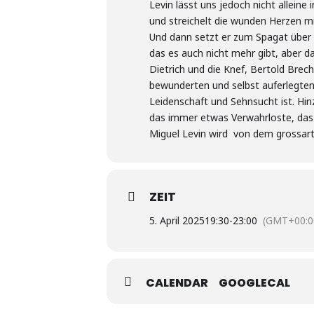
Levin lässt uns jedoch nicht allein
und streichelt die wunden Herzen mi
Und dann setzt er zum Spagat über d
das es auch nicht mehr gibt, aber d
Dietrich und die Knef, Bertold Brec
bewunderten und selbst auferlegten 
Leidenschaft und Sehnsucht ist. Hi
das immer etwas Verwahrloste, das 
Miguel Levin wird von dem grossar
ZEIT
5. April 2025
19:30
-
23:00
(GMT+00:0
CALENDAR
GOOGLECAL