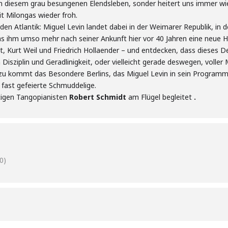
e in diesem grau besungenen Elendsleben, sonder heitert uns immer w
t Milongas wieder froh.
en Atlantik: Miguel Levin landet dabei in der Weimarer Republik, in 
as ihm umso mehr nach seiner Ankunft hier vor 40 Jahren eine neue H
ht, Kurt Weil und Friedrich Hollaender – und entdecken, dass dieses 
Disziplin und Geradlinigkeit, oder vielleicht gerade deswegen, volle
nzu kommt das Besondere Berlins, das Miguel Levin in sein Programm
fast gefeierte Schmuddelige.
tigen Tangopianisten
Robert Schmidt
am Flügel begleitet
.
0)