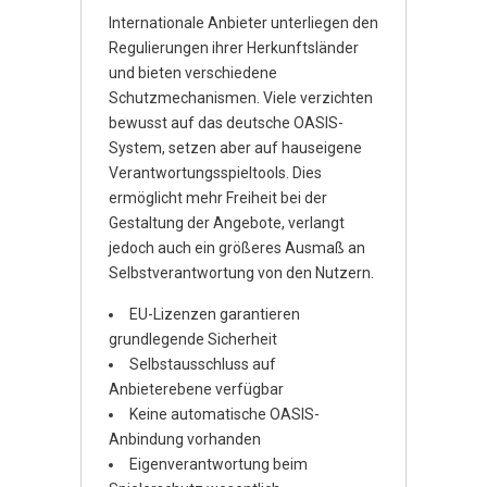
Internationale Anbieter unterliegen den
Regulierungen ihrer Herkunftsländer
und bieten verschiedene
Schutzmechanismen. Viele verzichten
bewusst auf das deutsche OASIS-
System, setzen aber auf hauseigene
Verantwortungsspieltools. Dies
ermöglicht mehr Freiheit bei der
Gestaltung der Angebote, verlangt
jedoch auch ein größeres Ausmaß an
Selbstverantwortung von den Nutzern.
EU-Lizenzen garantieren
grundlegende Sicherheit
Selbstausschluss auf
Anbieterebene verfügbar
Keine automatische OASIS-
Anbindung vorhanden
Eigenverantwortung beim