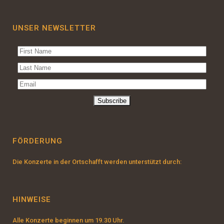
UNSER NEWSLETTER
FÖRDERUNG
Die Konzerte in der Ortschafft werden unterstützt durch:
HINWEISE
Alle Konzerte beginnen um 19.30 Uhr.