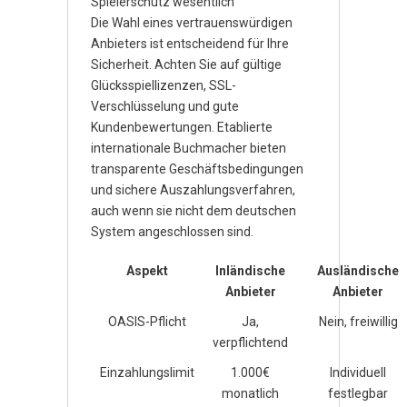
Spielerschutz wesentlich
Die Wahl eines vertrauenswürdigen
Anbieters ist entscheidend für Ihre
Sicherheit. Achten Sie auf gültige
Glücksspiellizenzen, SSL-
Verschlüsselung und gute
Kundenbewertungen. Etablierte
internationale Buchmacher bieten
transparente Geschäftsbedingungen
und sichere Auszahlungsverfahren,
auch wenn sie nicht dem deutschen
System angeschlossen sind.
Aspekt
Inländische
Ausländische
Anbieter
Anbieter
OASIS-Pflicht
Ja,
Nein, freiwillig
verpflichtend
Einzahlungslimit
1.000€
Individuell
monatlich
festlegbar