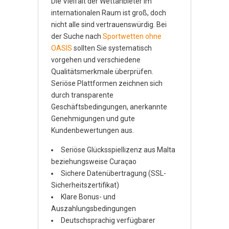
Die Vielfalt der Wettanbieter im
internationalen Raum ist groß, doch
nicht alle sind vertrauenswürdig. Bei
der Suche nach
Sportwetten ohne
OASIS
sollten Sie systematisch
vorgehen und verschiedene
Qualitätsmerkmale überprüfen.
Seriöse Plattformen zeichnen sich
durch transparente
Geschäftsbedingungen, anerkannte
Genehmigungen und gute
Kundenbewertungen aus.
Seriöse Glücksspiellizenz aus Malta
beziehungsweise Curaçao
Sichere Datenübertragung (SSL-
Sicherheitszertifikat)
Klare Bonus- und
Auszahlungsbedingungen
Deutschsprachig verfügbarer