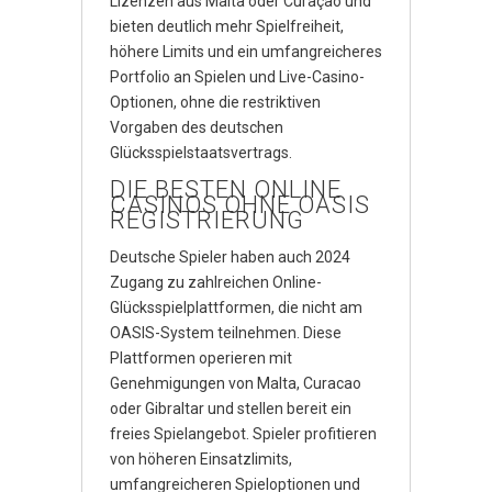
Lizenzen aus Malta oder Curaçao und
bieten deutlich mehr Spielfreiheit,
höhere Limits und ein umfangreicheres
Portfolio an Spielen und Live-Casino-
Optionen, ohne die restriktiven
Vorgaben des deutschen
Glücksspielstaatsvertrags.
DIE BESTEN ONLINE
CASINOS OHNE OASIS
REGISTRIERUNG
Deutsche Spieler haben auch 2024
Zugang zu zahlreichen Online-
Glücksspielplattformen, die nicht am
OASIS-System teilnehmen. Diese
Plattformen operieren mit
Genehmigungen von Malta, Curacao
oder Gibraltar und stellen bereit ein
freies Spielangebot. Spieler profitieren
von höheren Einsatzlimits,
umfangreicheren Spieloptionen und