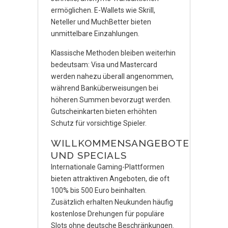
ermöglichen. E-Wallets wie Skrill,
Neteller und MuchBetter bieten
unmittelbare Einzahlungen.
Klassische Methoden bleiben weiterhin
bedeutsam: Visa und Mastercard
werden nahezu überall angenommen,
während Banküberweisungen bei
höheren Summen bevorzugt werden.
Gutscheinkarten bieten erhöhten
Schutz für vorsichtige Spieler.
WILLKOMMENSANGEBOTE
UND SPECIALS
Internationale Gaming-Plattformen
bieten attraktiven Angeboten, die oft
100% bis 500 Euro beinhalten.
Zusätzlich erhalten Neukunden häufig
kostenlose Drehungen für populäre
Slots ohne deutsche Beschränkungen.