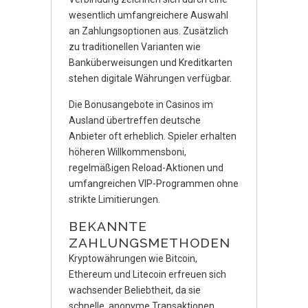
wesentlich umfangreichere Auswahl
an Zahlungsoptionen aus. Zusätzlich
zu traditionellen Varianten wie
Banküberweisungen und Kreditkarten
stehen digitale Währungen verfügbar.
Die Bonusangebote in Casinos im
Ausland übertreffen deutsche
Anbieter oft erheblich. Spieler erhalten
höheren Willkommensboni,
regelmäßigen Reload-Aktionen und
umfangreichen VIP-Programmen ohne
strikte Limitierungen.
BEKANNTE
ZAHLUNGSMETHODEN
Kryptowährungen wie Bitcoin,
Ethereum und Litecoin erfreuen sich
wachsender Beliebtheit, da sie
schnelle, anonyme Transaktionen