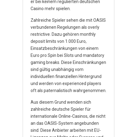
er bei keinem regulierten deutschen
Casino mehr spielen.
Zahlreiche Spieler sehen die mit OASIS
verbundenen Regelungen als overly
restrictive. Dazu gehören monthly
deposit limits von 1.000 Euro,
Einsatzbeschränkungen von einem
Euro pro Spin bei Slots und mandatory
gaming breaks. Diese Einschränkungen
sind gültig unabhängig vom
individuellen finanziellen Hintergrund
und werden von experienced players
oft als paternalistisch wahrgenommen.
Aus diesem Grund wenden sich
zahlreiche deutsche Spieler für
internationale Online-Casinos, die nicht
an das OASIS-System angebunden
sind. Diese Anbieter arbeiten mit EU-