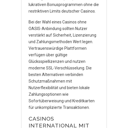
lukrativen Bonusprogrammen ohne die
restriktiven Limits deutscher Casinos.
Bei der Wahl eines Casinos ohne
OASIS-Anbindung sollten Nutzer
verstärkt auf Sicherheit, Lizenzierung
und Zahlungsmethoden Wert legen.
Vertrauenswürdige Plattformen
verfügen über gültige
Glücksspiellizenzen und nutzen
moderne SSL-Verschlüsselung. Die
besten Alternativen verbinden
Schutzmaßnahmen mit
Nutzerflexibilität und bieten lokale
Zahlungsoptionen wie
Sofortüberweisung und Kreditkarten
für unkomplizierte Transaktionen.
CASINOS
INTERNATIONAL MIT