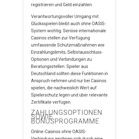
registrieren und Geld einzahlen.
Verantwortungsvoller Umgang mit
Glücksspielen bleibt auch ohne OASIS-
System wichtig. Seriöse internationale
Casinos stellen zur Verfügung
umfassende Schutzmaßnahmen wie
Einzahlungslimits, Selbstausschluss-
Optionen und Verbindungen zu
Beratungsstellen. Spieler aus
Deutschland sollten diese Funktionen in
Anspruch nehmen und nur bei Casinos
spielen, die nachweislich Wert auf
Spielerschutz legen und über relevante
Zertifikate verfügen.
ZAHLUNGSOPTIONEN
SOWIE
BONUSPROGRAMME
Online-Casinos ohne OASIS-
Verbindung zeichnen sich durch eine