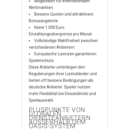
Möglichkeit für internationalen
Wettmärkten
Bessere Quoten und attraktivere
Bonusangebote
Keine 1.000 Euro
Einzahlungsobergrenze pro Monat
Vollständige Wahlfreiheit zwischen
verschiedenen Anbietern
Europäische Lizenzen garantieren
Spielerschutz
Diese Anbieter unterliegen den
Regulierungen ihrer Lizenzländer und
bieten oft bessere Bedingungen als
deutsche Anbieter. Spieler nutzen
mehr Flexibilität bei Einsatzlimits und
Spielauswahl.
PLUSPUNKTE VON
GLOBALEN
DIENSTEANBIETERN
AUSSERHALB DEM O
ASIS-SYSTEM