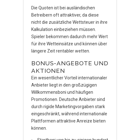
Die Quoten ist bei ausländischen
Betreibern oft attraktiver, da diese
nicht die zusätzliche Wettsteuer in ihre
Kalkulation einbeziehen müssen.
Spieler bekommen dadurch mehr Wert
für ihre Wetteinsätze und können über
längere Zeit rentabler wetten.
BONUS-ANGEBOTE UND
AKTIONEN
Ein wesentlicher Vorteil internationaler
Anbieter liegt in den großzügigen
Willkommensboni und häufigen
Promotionen. Deutsche Anbieter sind
durch rigide Marketingvorgaben stark
eingeschränkt, während internationale
Plattformen attraktive Anreize bieten
können.