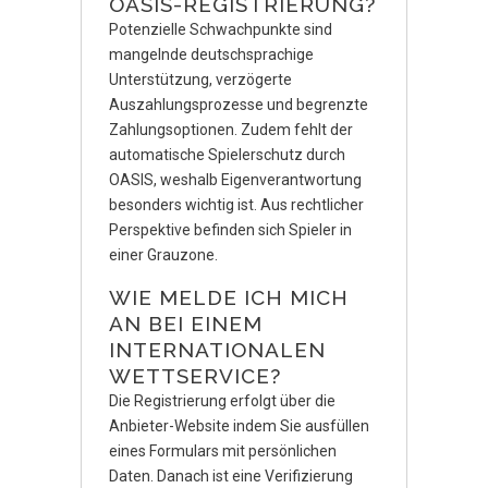
OASIS-REGISTRIERUNG?
Potenzielle Schwachpunkte sind
mangelnde deutschsprachige
Unterstützung, verzögerte
Auszahlungsprozesse und begrenzte
Zahlungsoptionen. Zudem fehlt der
automatische Spielerschutz durch
OASIS, weshalb Eigenverantwortung
besonders wichtig ist. Aus rechtlicher
Perspektive befinden sich Spieler in
einer Grauzone.
WIE MELDE ICH MICH
AN BEI EINEM
INTERNATIONALEN
WETTSERVICE?
Die Registrierung erfolgt über die
Anbieter-Website indem Sie ausfüllen
eines Formulars mit persönlichen
Daten. Danach ist eine Verifizierung