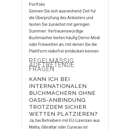
Portfolio
Gönnen Sie sich ausreichend Zeit für
die Überprüfung des Anbieters und
testen Sie zunächst mit geringen
Summen. Vertrauenswürdige
Buchmacher bieten häufig Demo-Modi
oder Freiwetten an, mit denen Sie die
Plattform risikofrei entdecken können.
REGELMÄSSIG A
UFTRETENDE F
RAGEN
KANN ICH BEI
INTERNATIONALEN
BUCHMACHERN OHNE
OASIS-ANBINDUNG
TROTZDEM SICHER
WETTEN PLATZIEREN?
Ja, bei Betreibern mit EU-Lizenzen aus
Malta, Gibraltar oder Curacao ist