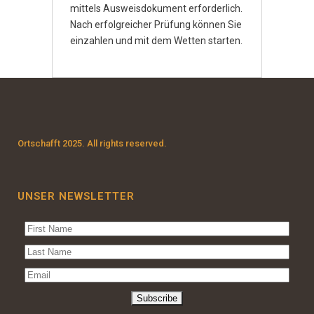
mittels Ausweisdokument erforderlich.
Nach erfolgreicher Prüfung können Sie
einzahlen und mit dem Wetten starten.
Ortschafft 2025. All rights reserved.
UNSER NEWSLETTER