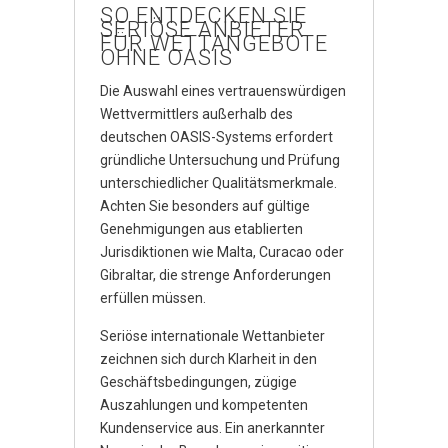
SO ENTDECKEN SIE
SERIÖSE ANBIETER
FÜR WETTANGEBOTE
OHNE OASIS
Die Auswahl eines vertrauenswürdigen
Wettvermittlers außerhalb des
deutschen OASIS-Systems erfordert
gründliche Untersuchung und Prüfung
unterschiedlicher Qualitätsmerkmale.
Achten Sie besonders auf gültige
Genehmigungen aus etablierten
Jurisdiktionen wie Malta, Curacao oder
Gibraltar, die strenge Anforderungen
erfüllen müssen.
Seriöse internationale Wettanbieter
zeichnen sich durch Klarheit in den
Geschäftsbedingungen, zügige
Auszahlungen und kompetenten
Kundenservice aus. Ein anerkannter