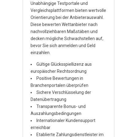
Unabhängige Testportale und
Vergleichsplattformen bieten wertvolle
Orientierung bei der Anbieterauswahl.
Diese bewerten Wettanbieter nach
nachvollziehbaren Maßstäben und
decken mögliche Schwachstellen auf,
bevor Sie sich anmelden und Geld
einzahlen.
Gültige Glücksspiellizenz aus
europäischer Rechtsordnung
Positive Bewertungen in
Branchenportalen überprüfen
Sichere Verschlüsselung der
Datenübertragung
Transparente Bonus- und
Auszahlungsbedingungen
Internationaler Kundensupport
erreichbar
Etablierte Zahlungsdienstleister im