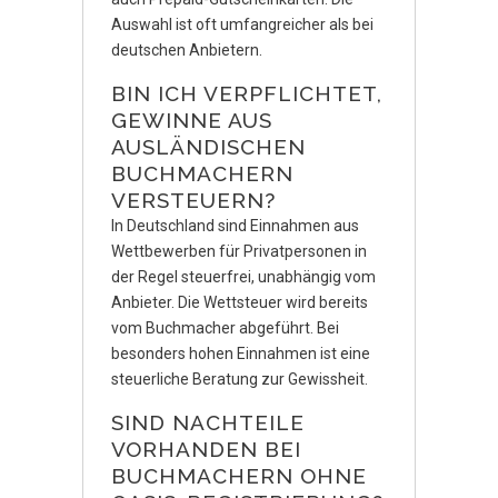
Auswahl ist oft umfangreicher als bei
deutschen Anbietern.
BIN ICH VERPFLICHTET,
GEWINNE AUS
AUSLÄNDISCHEN
BUCHMACHERN
VERSTEUERN?
In Deutschland sind Einnahmen aus
Wettbewerben für Privatpersonen in
der Regel steuerfrei, unabhängig vom
Anbieter. Die Wettsteuer wird bereits
vom Buchmacher abgeführt. Bei
besonders hohen Einnahmen ist eine
steuerliche Beratung zur Gewissheit.
SIND NACHTEILE
VORHANDEN BEI
BUCHMACHERN OHNE