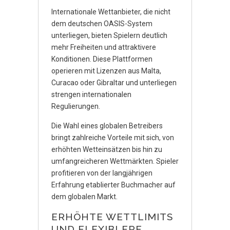
Internationale Wettanbieter, die nicht
dem deutschen OASIS-System
unterliegen, bieten Spielern deutlich
mehr Freiheiten und attraktivere
Konditionen. Diese Plattformen
operieren mit Lizenzen aus Malta,
Curacao oder Gibraltar und unterliegen
strengen internationalen
Regulierungen.
Die Wahl eines globalen Betreibers
bringt zahlreiche Vorteile mit sich, von
erhöhten Wetteinsätzen bis hin zu
umfangreicheren Wettmärkten. Spieler
profitieren von der langjährigen
Erfahrung etablierter Buchmacher auf
dem globalen Markt.
ERHÖHTE WETTLIMITS
UND FLEXIBLERE