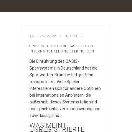
30. JUNI 2026
IN
SPIELE
SPORTWETTEN OHNE OASIS: LEGALE
INTERNATIONALE ANBIETER NUTZEN
Die Einführung des OASIS-
Sperrsystems in Deutschland hat die
Sportwetten-Branche tiefgreifend
transformiert. Viele Spieler
interessieren sich für andere Optionen
bei internationalen Anbietern, die
außerhalb dieses Systems tätig sind
und gleichzeitig vertrauenswürdig und
zuverlässig sind.
WAS MEINT
UNREGISTRIERTE