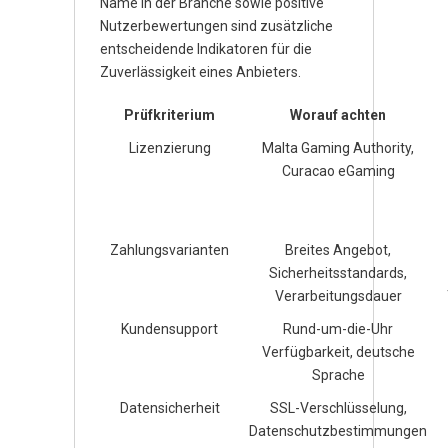
Name in der Branche sowie positive
Nutzerbewertungen sind zusätzliche
entscheidende Indikatoren für die
Zuverlässigkeit eines Anbieters.
Prüfkriterium
Worauf achten
Lizenzierung
Malta Gaming Authority,
Curacao eGaming
Zahlungsvarianten
Breites Angebot,
Sicherheitsstandards,
Verarbeitungsdauer
Kundensupport
Rund-um-die-Uhr
Verfügbarkeit, deutsche
Sprache
Datensicherheit
SSL-Verschlüsselung,
Datenschutzbestimmungen