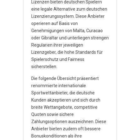
Lizenzen bieten deutschen Spielern
eine legale Alternative zum deutschen
Lizenzierungssystem. Diese Anbieter
operieren auf Basis von
Genehmigungen von Malta, Curacao
oder Gibraltar und unterliegen strengen
Regularien ihrer jeweiligen
Lizenzgeber, die hohe Standards für
Spielerschutz und Fairness
sicherstellen.
Die folgende Übersicht präsentiert
renommierte internationale
Sportwettanbieter, die deutsche
Kunden akzeptieren und sich durch
breite Wettangebote, competitive
Quoten sowie sichere
Zahlungsoptionen auszeichnen. Diese
Anbieter bieten zudem oft bessere
Bonuskonditionen als ihre