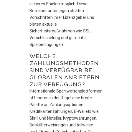
sicheres Spielen möglich. Diese
Betreiber unterliegen strikten
Vorschriften ihrer Lizenzgeber und
bieten aktuelle
Sicherheitsmaßnahmen wie SSL-
Verschlüsselung und gerechte
Spielbedingungen.
WELCHE
ZAHLUNGSMETHODEN
SIND VERFÜGBAR BEI
GLOBALEN ANBIETERN
ZUR VERFÜGUNG?
Internationale Sportwettenplattformen
offerieren in der Regel eine breite
Palette an Zahlungsoptionen:
Kreditkartenzahlungen, E-Wallets wie
Skrill und Neteller, Kryptowährungen,
Banküberweisungen und teilweise
auch Prepaid-Gutscheinkarten. Die