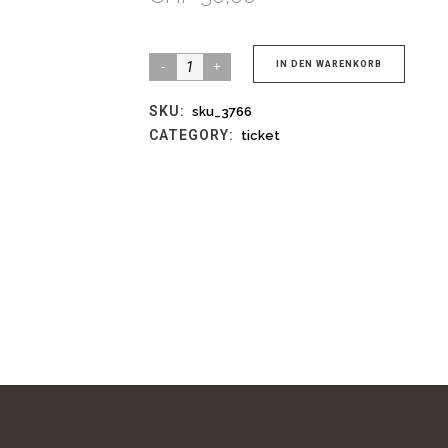
Ticket:
IN DEN WARENKORB
(sku_3766)
SKU:
sku_3766
Arvo
CATEGORY:
ticket
Pärt
Konzert
-
2020/01/18-
2020/01/18
quantity