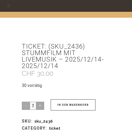
TICKET: (SKU_2436)
STUMMFILM MIT
LIVEMUSIK – 2025/12/14-
2025/12/14
CHF
30,00
30 vorrätig
Ticket:
IN DEN WARENKORB
(sku_2436)
SKU:
sku_2436
Stummfilm
CATEGORY:
ticket
mit