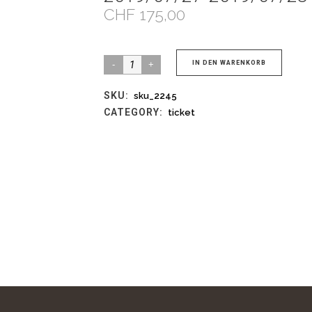
CHF
175,00
Ticket:
IN DEN WARENKORB
Notenschreiben
SKU:
sku_2245
für
CATEGORY:
ticket
das
Tangoorchester
2019
Werbellinsee
-
2019/07/27-
2019/07/28
quantity