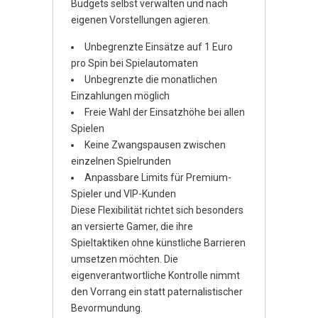
Budgets selbst verwalten und nach
eigenen Vorstellungen agieren.
Unbegrenzte Einsätze auf 1 Euro
pro Spin bei Spielautomaten
Unbegrenzte die monatlichen
Einzahlungen möglich
Freie Wahl der Einsatzhöhe bei allen
Spielen
Keine Zwangspausen zwischen
einzelnen Spielrunden
Anpassbare Limits für Premium-
Spieler und VIP-Kunden
Diese Flexibilität richtet sich besonders
an versierte Gamer, die ihre
Spieltaktiken ohne künstliche Barrieren
umsetzen möchten. Die
eigenverantwortliche Kontrolle nimmt
den Vorrang ein statt paternalistischer
Bevormundung.