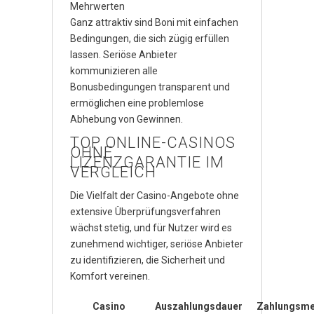
Mehrwerten
Ganz attraktiv sind Boni mit einfachen
Bedingungen, die sich zügig erfüllen
lassen. Seriöse Anbieter
kommunizieren alle
Bonusbedingungen transparent und
ermöglichen eine problemlose
Abhebung von Gewinnen.
TOP ONLINE-CASINOS
OHNE
LIZENZGARANTIE IM
VERGLEICH
Die Vielfalt der Casino-Angebote ohne
extensive Überprüfungsverfahren
wächst stetig, und für Nutzer wird es
zunehmend wichtiger, seriöse Anbieter
zu identifizieren, die Sicherheit und
Komfort vereinen.
Casino
Auszahlungsdauer
Zahlungsme