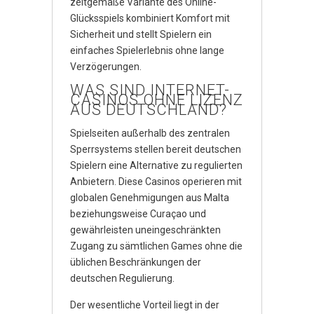
zeitgemäße Variante des Online-
Glücksspiels kombiniert Komfort mit
Sicherheit und stellt Spielern ein
einfaches Spielerlebnis ohne lange
Verzögerungen.
WAS SIND INTERNET-
CASINOS OHNE LIZENZ
AUS DEUTSCHLAND?
Spielseiten außerhalb des zentralen
Sperrsystems stellen bereit deutschen
Spielern eine Alternative zu regulierten
Anbietern. Diese Casinos operieren mit
globalen Genehmigungen aus Malta
beziehungsweise Curaçao und
gewährleisten uneingeschränkten
Zugang zu sämtlichen Games ohne die
üblichen Beschränkungen der
deutschen Regulierung.
Der wesentliche Vorteil liegt in der