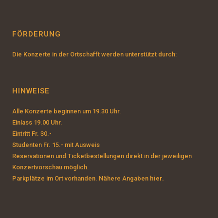
FÖRDERUNG
Die Konzerte in der Ortschafft werden unterstützt durch:
HINWEISE
Alle Konzerte beginnen um 19.30 Uhr.
Einlass 19.00 Uhr.
Eintritt Fr. 30.-
Studenten Fr. 15.- mit Ausweis
Reservationen und Ticketbestellungen direkt in der jeweiligen
Konzertvorschau möglich.
Parkplätze im Ort vorhanden. Nähere Angaben
hier.