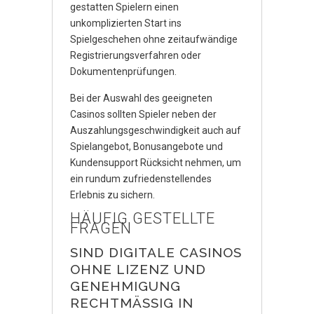
gestatten Spielern einen
unkomplizierten Start ins
Spielgeschehen ohne zeitaufwändige
Registrierungsverfahren oder
Dokumentenprüfungen.
Bei der Auswahl des geeigneten
Casinos sollten Spieler neben der
Auszahlungsgeschwindigkeit auch auf
Spielangebot, Bonusangebote und
Kundensupport Rücksicht nehmen, um
ein rundum zufriedenstellendes
Erlebnis zu sichern.
HÄUFIG GESTELLTE
FRAGEN
SIND DIGITALE CASINOS
OHNE LIZENZ UND
GENEHMIGUNG
RECHTMÄSSIG IN D