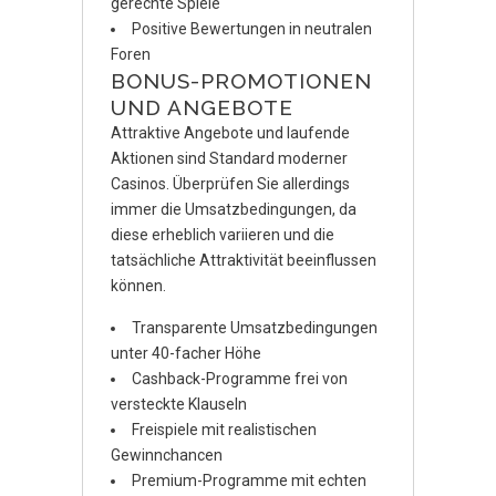
gerechte Spiele
Positive Bewertungen in neutralen
Foren
BONUS-PROMOTIONEN
UND ANGEBOTE
Attraktive Angebote und laufende
Aktionen sind Standard moderner
Casinos. Überprüfen Sie allerdings
immer die Umsatzbedingungen, da
diese erheblich variieren und die
tatsächliche Attraktivität beeinflussen
können.
Transparente Umsatzbedingungen
unter 40-facher Höhe
Cashback-Programme frei von
versteckte Klauseln
Freispiele mit realistischen
Gewinnchancen
Premium-Programme mit echten