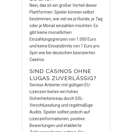
Nein, das ist ein großer Vorteil dieser
Plattformen. Spieler können selbst
bestimmen, wie viel sie je Runde, je Tag
oder je Monat einzahlen möchten. Es
gibt keine monatlichen
Einzahlungsgrenzen von 1.000 Euro
und keine Einsatzlimits von 1 Euro pro
Spin wie bei deutschen lizenzierten
Casinos.
SIND CASINOS OHNE
LUGAS ZUVERLÄSSIG?
Seriöse Anbieter mit gültigen EU-
Lizenzen bieten ein hohes
Sicherheitsniveau durch SSL-
Verschlüsselung und regelmäßige
Audits. Spieler sollten jedoch auf
Lizenzinformationen, positive
Bewertungen und etablierte