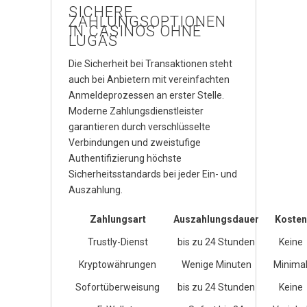
SICHERE
ZAHLUNGSOPTIONEN
IN CASINOS OHNE
LUGAS
Die Sicherheit bei Transaktionen steht
auch bei Anbietern mit vereinfachten
Anmeldeprozessen an erster Stelle.
Moderne Zahlungsdienstleister
garantieren durch verschlüsselte
Verbindungen und zweistufige
Authentifizierung höchste
Sicherheitsstandards bei jeder Ein- und
Auszahlung.
Zahlungsart
Auszahlungsdauer
Kosten
Trustly-Dienst
bis zu 24 Stunden
Keine
Kryptowährungen
Wenige Minuten
Minima
Sofortüberweisung
bis zu 24 Stunden
Keine