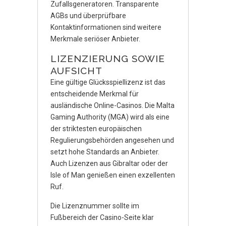
Zufallsgeneratoren. Transparente
AGBs und überprüfbare
Kontaktinformationen sind weitere
Merkmale seriöser Anbieter.
LIZENZIERUNG SOWIE
AUFSICHT
Eine gültige Glücksspiellizenz ist das
entscheidende Merkmal für
ausländische Online-Casinos. Die Malta
Gaming Authority (MGA) wird als eine
der striktesten europäischen
Regulierungsbehörden angesehen und
setzt hohe Standards an Anbieter.
Auch Lizenzen aus Gibraltar oder der
Isle of Man genießen einen exzellenten
Ruf.
Die Lizenznummer sollte im
Fußbereich der Casino-Seite klar