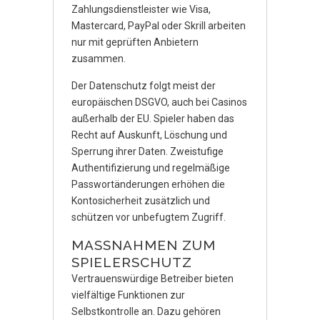
Zahlungsdienstleister wie Visa,
Mastercard, PayPal oder Skrill arbeiten
nur mit geprüften Anbietern
zusammen.
Der Datenschutz folgt meist der
europäischen DSGVO, auch bei Casinos
außerhalb der EU. Spieler haben das
Recht auf Auskunft, Löschung und
Sperrung ihrer Daten. Zweistufige
Authentifizierung und regelmäßige
Passwortänderungen erhöhen die
Kontosicherheit zusätzlich und
schützen vor unbefugtem Zugriff.
MASSNAHMEN ZUM S
PIELERSCHUTZ
Vertrauenswürdige Betreiber bieten
vielfältige Funktionen zur
Selbstkontrolle an. Dazu gehören