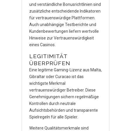
und verständliche Bonusrichtlinien sind
zusätzliche entscheidende Indikatoren
für vertrauenswürdige Plattformen.
Auch unabhängige Testberichte und
Kundenbewertungen liefern wertvolle
Hinweise zur Vertrauenswürdigkeit
eines Casinos.
LEGITIMITÄT
ÜBERPRÜFEN
Eine legitime Gaming-Lizenz aus Malta,
Gibraltar oder Curacao ist das
wichtigste Merkmal
vertrauenswürdiger Betreiber. Diese
Genehmigungen sichern regelmäßige
Kontrollen durch neutrale
Aufsichtsbehörden und transparente
Spielregeln für alle Spieler.
Weitere Qualitätsmerkmale sind