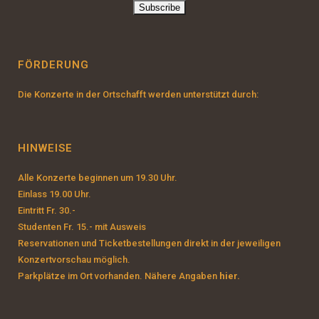
FÖRDERUNG
Die Konzerte in der Ortschafft werden unterstützt durch:
HINWEISE
Alle Konzerte beginnen um 19.30 Uhr.
Einlass 19.00 Uhr.
Eintritt Fr. 30.-
Studenten Fr. 15.- mit Ausweis
Reservationen und Ticketbestellungen direkt in der jeweiligen
Konzertvorschau möglich.
Parkplätze im Ort vorhanden. Nähere Angaben
hier.