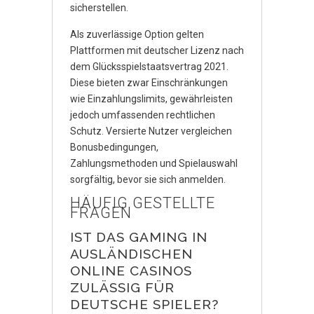
sicherstellen.
Als zuverlässige Option gelten
Plattformen mit deutscher Lizenz nach
dem Glücksspielstaatsvertrag 2021.
Diese bieten zwar Einschränkungen
wie Einzahlungslimits, gewährleisten
jedoch umfassenden rechtlichen
Schutz. Versierte Nutzer vergleichen
Bonusbedingungen,
Zahlungsmethoden und Spielauswahl
sorgfältig, bevor sie sich anmelden.
HÄUFIG GESTELLTE
FRAGEN
IST DAS GAMING IN
AUSLÄNDISCHEN
ONLINE CASINOS
ZULÄSSIG FÜR
DEUTSCHE SPIELER?