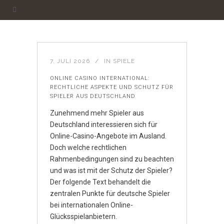
7. JULI 2026
IN
SPIELE
ONLINE CASINO INTERNATIONAL:
RECHTLICHE ASPEKTE UND SCHUTZ FÜR
SPIELER AUS DEUTSCHLAND
Zunehmend mehr Spieler aus
Deutschland interessieren sich für
Online-Casino-Angebote im Ausland.
Doch welche rechtlichen
Rahmenbedingungen sind zu beachten
und was ist mit der Schutz der Spieler?
Der folgende Text behandelt die
zentralen Punkte für deutsche Spieler
bei internationalen Online-
Glücksspielanbietern.