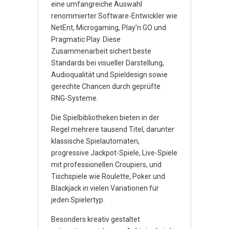
eine umfangreiche Auswahl
renommierter Software-Entwickler wie
NetEnt, Microgaming, Play’n GO und
Pragmatic Play. Diese
Zusammenarbeit sichert beste
Standards bei visueller Darstellung,
Audioqualität und Spieldesign sowie
gerechte Chancen durch geprüfte
RNG-Systeme.
Die Spielbibliotheken bieten in der
Regel mehrere tausend Titel, darunter
klassische Spielautomaten,
progressive Jackpot-Spiele, Live-Spiele
mit professionellen Croupiers, und
Tischspiele wie Roulette, Poker und
Blackjack in vielen Variationen für
jeden Spielertyp.
Besonders kreativ gestaltet