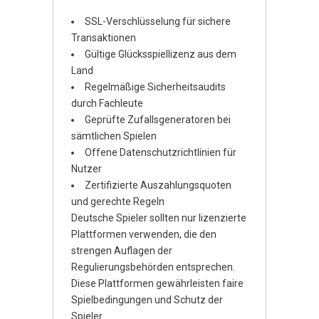
SSL-Verschlüsselung für sichere
Transaktionen
Gültige Glücksspiellizenz aus dem
Land
Regelmäßige Sicherheitsaudits
durch Fachleute
Geprüfte Zufallsgeneratoren bei
sämtlichen Spielen
Offene Datenschutzrichtlinien für
Nutzer
Zertifizierte Auszahlungsquoten
und gerechte Regeln
Deutsche Spieler sollten nur lizenzierte
Plattformen verwenden, die den
strengen Auflagen der
Regulierungsbehörden entsprechen.
Diese Plattformen gewährleisten faire
Spielbedingungen und Schutz der
Spieler.