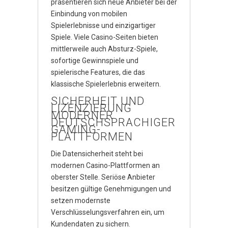
präsentieren sich neue Anbieter bei der
Einbindung von mobilen
Spielerlebnisse und einzigartiger
Spiele. Viele Casino-Seiten bieten
mittlerweile auch Absturz-Spiele,
sofortige Gewinnspiele und
spielerische Features, die das
klassische Spielerlebnis erweitern.
SICHERHEIT UND
LIZENZIERUNG
MODERNER
DEUTSCHSPRACHIGER
GAMING-
PLATTFORMEN
Die Datensicherheit steht bei
modernen Casino-Plattformen an
oberster Stelle. Seriöse Anbieter
besitzen gültige Genehmigungen und
setzen modernste
Verschlüsselungsverfahren ein, um
Kundendaten zu sichern.