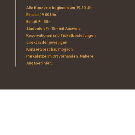
Alle Konzerte beginnen um 19.30 Uhr.
Einlass 19.00 Uhr.
Eintritt Fr. 30.-
Studenten Fr. 15.- mit Ausweis
Reservationen und Ticketbestellungen
direkt in der jeweiligen
Konzertvorschau möglich.
Parkplätze im Ort vorhanden. Nähere
Angaben
hier.