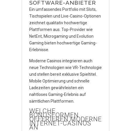
SOFTWARE-ANBIETER
Ein umfassendes Portfolio mit Slots,
Tischspielen und Live-Casino-Optionen
zeichnet qualitativ hochwertige
Plattformen aus. Top-Provider wie
NetEnt, Microgaming und Evolution
Gaming bieten hochwertige Gaming-
Erlebnisse.
Moderne Casinos integrieren auch
neue Technologien wie VR-Technologie
und stellen bereit exklusive Spieltitel.
Mobile Optimierung und schnelle
Ladezeiten gewährleisten ein
nahtloses Gaming-Erlebnis auf
sämtlichen Plattformen.
WELCHE
BONUSFORMEN
OFFERIEREN MODERNE
INTERNET-CASINOS
AN