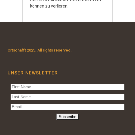
können zu verlieren.
Ortschafft 2025. All rights reserved.
UNSER NEWSLETTER