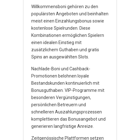
Willkommensboni gehören zu den
populärsten Angeboten und beinhalten
meist einen Einzahlungsbonus sowie
kostenlose Spielrunden. Diese
Kombinationen ermöglichen Spielern
einen idealen Einstieg mit
zusätzlichem Guthaben und gratis
Spins an ausgewählten Slots.
Nachlade-Boni und Cashback-
Promotionen belohnen loyale
Bestandskunden kontinuierlich mit
Bonusguthaben. VIP-Programme mit
besonderen Vergünstigungen,
persönlichen Betreuern und
schnelleren Auszahlungsprozessen
komplettieren das Bonusangebot und
generieren langfristige Anreize.
Zeitgenössische Plattformen setzen