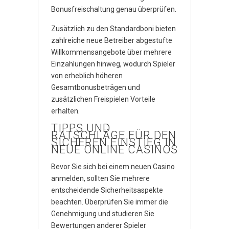
Bonusfreischaltung genau überprüfen.
Zusätzlich zu den Standardboni bieten
zahlreiche neue Betreiber abgestufte
Willkommensangebote über mehrere
Einzahlungen hinweg, wodurch Spieler
von erheblich höheren
Gesamtbonusbeträgen und
zusätzlichen Freispielen Vorteile
erhalten.
TIPPS UND
RATSCHLÄGE FÜR DEN
SICHEREN EINSTIEG IN
NEUE ONLINE CASINOS
Bevor Sie sich bei einem neuen Casino
anmelden, sollten Sie mehrere
entscheidende Sicherheitsaspekte
beachten. Überprüfen Sie immer die
Genehmigung und studieren Sie
Bewertungen anderer Spieler