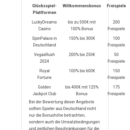
Glücksspiel-
Willkommensbonus
Freispiele
Plattformen
LuckyDreams
bis zu 500€ mit
200
Casino
100% Bonus
Freispiele
SpinPalace in
150% bis 300€
100
Deutschland
Freispiele
VegasRush
200% bis 250€
50
2024
Freispiele
Royal
100% bis 600€
150
Fortune
Freispiele
Golden
bis 400€ mit 125%
175
Jackpot Club
Bonus
Freispiele
Bei der Bewertung dieser Angebote
sollten Spieler aus Deutschland nicht
nur die Bonushöhe betrachten,
sondern auch die Umsatzbedingungen
und zeitlichen Beschränkungen für die