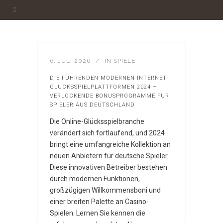
6. JULI 2026
IN
SPIELE
DIE FÜHRENDEN MODERNEN INTERNET-
GLÜCKSSPIELPLATTFORMEN 2024 –
VERLOCKENDE BONUSPROGRAMME FÜR
SPIELER AUS DEUTSCHLAND
Die Online-Glücksspielbranche
verändert sich fortlaufend, und 2024
bringt eine umfangreiche Kollektion an
neuen Anbietern für deutsche Spieler.
Diese innovativen Betreiber bestehen
durch modernen Funktionen,
großzügigen Willkommensboni und
einer breiten Palette an Casino-
Spielen. Lernen Sie kennen die