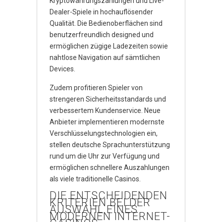
Kryptowährungszahlungen und Live-
Dealer-Spiele in hochauflösender
Qualität. Die Bedienoberflächen sind
benutzerfreundlich designed und
ermöglichen zügige Ladezeiten sowie
nahtlose Navigation auf sämtlichen
Devices.
Zudem profitieren Spieler von
strengeren Sicherheitsstandards und
verbessertem Kundenservice. Neue
Anbieter implementieren modernste
Verschlüsselungstechnologien ein,
stellen deutsche Sprachunterstützung
rund um die Uhr zur Verfügung und
ermöglichen schnellere Auszahlungen
als viele traditionelle Casinos.
DIE ENTSCHEIDENDEN
KRITERIEN BEI DER
AUSWAHL EINES
MODERNEN INTERNET-