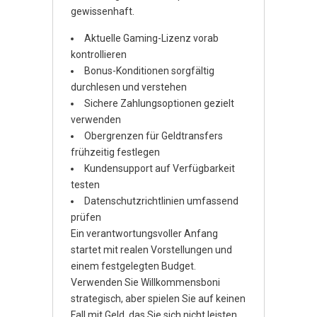
gewissenhaft.
Aktuelle Gaming-Lizenz vorab
kontrollieren
Bonus-Konditionen sorgfältig
durchlesen und verstehen
Sichere Zahlungsoptionen gezielt
verwenden
Obergrenzen für Geldtransfers
frühzeitig festlegen
Kundensupport auf Verfügbarkeit
testen
Datenschutzrichtlinien umfassend
prüfen
Ein verantwortungsvoller Anfang
startet mit realen Vorstellungen und
einem festgelegten Budget.
Verwenden Sie Willkommensboni
strategisch, aber spielen Sie auf keinen
Fall mit Geld, das Sie sich nicht leisten