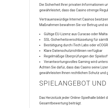
Die Sicherheit Ihrer privaten Informationen un
gewährleistet, dass das Casino strenge Regulie
Vertrauenswürdige Internet Casinos besitze
Maßnahmen bewahren Sie vor Betrug und siche
Gültige EU-Lizenz aus Curacao oder Malta
SSL-Sicherheitsverschlüsselung für sämtl
Bestätigung durch iTech Labs oder eCOG
Klare Datenschutzrichtlinien verfügbar
Regelmäßige Überprüfungen der Spielsof
Verantwortungsvolles Gaming wird unters
Achten Sie dafür, dass das Casino seine Lizen
gewährleisten Ihnen rechtlichen Schutz und 
SPIELANGEBOT UND
Das Herzstück jeder Online-Spielhalle bildet
Gesamtbewertung beiträgt.