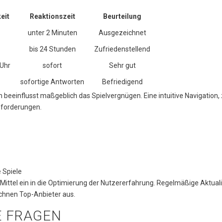
eit
Reaktionszeit
Beurteilung
unter 2 Minuten
Ausgezeichnet
bis 24 Stunden
Zufriedenstellend
Uhr
sofort
Sehr gut
sofortige Antworten
Befriedigend
m beeinflusst maßgeblich das Spielvergnügen. Eine intuitive Navigatio
nforderungen.
 Spiele
h Mittel ein in die Optimierung der Nutzererfahrung. Regelmäßige Aktu
chnen Top-Anbieter aus.
 FRAGEN