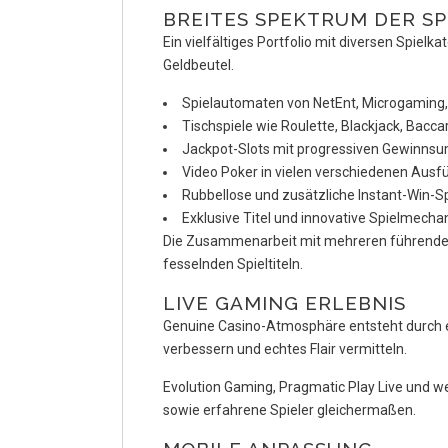
BREITES SPEKTRUM DER SP
Ein vielfältiges Portfolio mit diversen Spielk
Geldbeutel.
Spielautomaten von NetEnt, Microgaming,
Tischspiele wie Roulette, Blackjack, Bacca
Jackpot-Slots mit progressiven Gewinn
Video Poker in vielen verschiedenen Ausfü
Rubbellose und zusätzliche Instant-Win-S
Exklusive Titel und innovative Spielmecha
Die Zusammenarbeit mit mehreren führenden 
fesselnden Spieltiteln.
LIVE GAMING ERLEBNIS
Genuine Casino-Atmosphäre entsteht durch e
verbessern und echtes Flair vermitteln.
Evolution Gaming, Pragmatic Play Live und we
sowie erfahrene Spieler gleichermaßen.