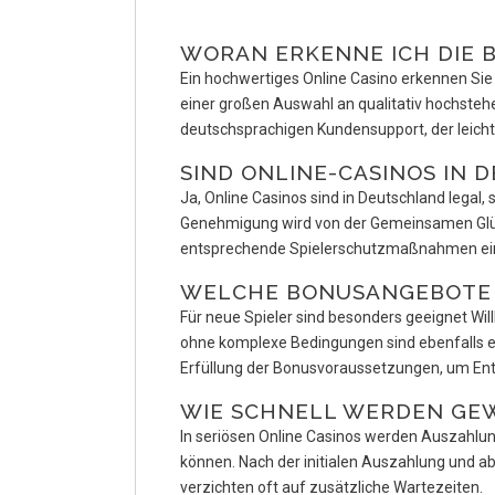
WORAN ERKENNE ICH DIE 
Ein hochwertiges Online Casino erkennen Sie
einer großen Auswahl an qualitativ hochst
deutschsprachigen Kundensupport, der leicht 
SIND ONLINE-CASINOS IN 
Ja, Online Casinos sind in Deutschland legal
Genehmigung wird von der Gemeinsamen Glück
entsprechende Spielerschutzmaßnahmen ein
WELCHE BONUSANGEBOTE S
Für neue Spieler sind besonders geeignet 
ohne komplexe Bedingungen sind ebenfalls e
Erfüllung der Bonusvoraussetzungen, um En
WIE SCHNELL WERDEN GEW
In seriösen Online Casinos werden Auszahlu
können. Nach der initialen Auszahlung und ab
verzichten oft auf zusätzliche Wartezeiten.