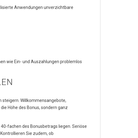
ialisierte Anwendungen unverzichtbare
nen wie Ein- und Auszahlungen problemlos
LEN
ch steigern. Willkommensangebote,
f die Höhe des Bonus, sondern ganz
is 40-fachen des Bonusbetrags liegen. Seriöse
 Kontrollieren Sie zudem, ob