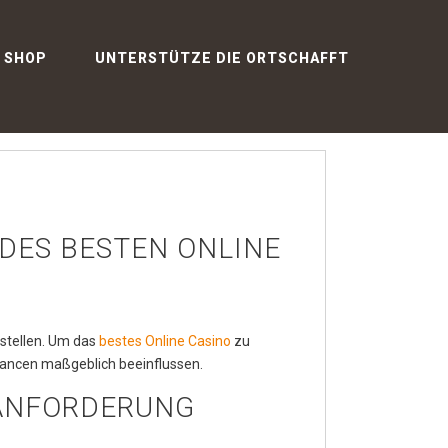
SHOP
UNTERSTÜTZE DIE ORTSCHAFFT
 DES BESTEN ONLINE
rstellen. Um das
bestes Online Casino
zu
chancen maßgeblich beeinflussen.
 ANFORDERUNG