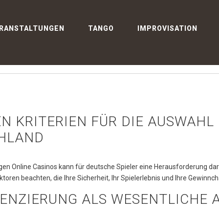
RANSTALTUNGEN
TANGO
IMPROVISATION
N KRITERIEN FÜR DIE AUSWAHL
CHLAND
gen Online Casinos kann für deutsche Spieler eine Herausforderung da
ktoren beachten, die Ihre Sicherheit, Ihr Spielerlebnis und Ihre Gewinn
IZENZIERUNG ALS WESENTLICHE