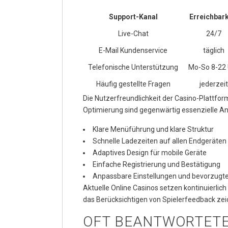
Support-Kanal
Erreichbark
Live-Chat
24/7
E-Mail Kundenservice
täglich
Telefonische Unterstützung
Mo-So 8-22 
Häufig gestellte Fragen
jederzeit
Die Nutzerfreundlichkeit der Casino-Plattfor
Optimierung sind gegenwärtig essenzielle A
Klare Menüführung und klare Struktur
Schnelle Ladezeiten auf allen Endgeräten
Adaptives Design für mobile Geräte
Einfache Registrierung und Bestätigung
Anpassbare Einstellungen und bevorzugte
Aktuelle Online Casinos setzen kontinuierlic
das Berücksichtigen von Spielerfeedback zei
OFT BEANTWORTETE