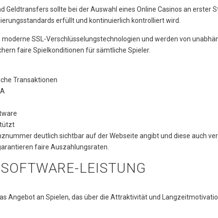
d Geldtransfers sollte bei der Auswahl eines Online Casinos an erster St
rungsstandards erfüllt und kontinuierlich kontrolliert wird.
n moderne SSL-Verschlüsselungstechnologien und werden von unabhäng
rn faire Spielkonditionen für sämtliche Spieler.
iche Transaktionen
RA
tware
tützt
znummer deutlich sichtbar auf der Webseite angibt und diese auch verifi
garantieren faire Auszahlungsraten.
 SOFTWARE-LEISTUNG
 das Angebot an Spielen, das über die Attraktivität und Langzeitmotivat