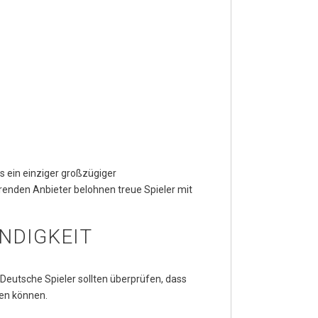
 ein einziger großzügiger
enden Anbieter belohnen treue Spieler mit
NDIGKEIT
 Deutsche Spieler sollten überprüfen, dass
den können.