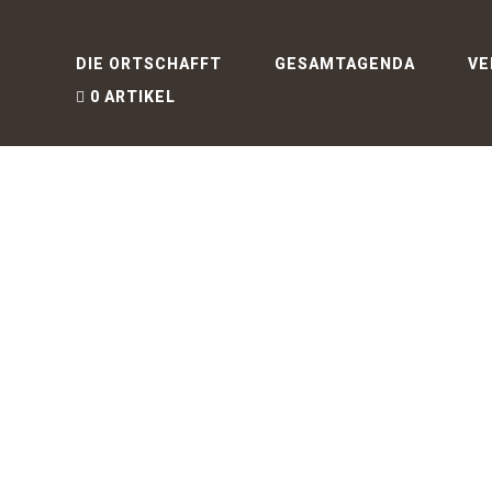
DIE ORTSCHAFFT
GESAMTAGENDA
VE
0 ARTIKEL
28. JULI 2026
23. JULI 202
A16Z GENERATIVE AI
МЕНТАЛЬ
ЗАВИСИМ
Hippocratic AI raises $141M to staff
КАРМАНН
hospitals with clinical AI agents
STORY
МЕ
PARTNERS