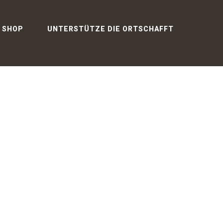
SHOP
UNTERSTÜTZE DIE ORTSCHAFFT
10. JULI 2026
КАК ЭЛЕКТРОННАЯ ВЕК
ПОМЕНЯЛА ОТНОШЕНИЕ К
СОБСТВЕННОМУ ВРЕМЕНИ
КАК