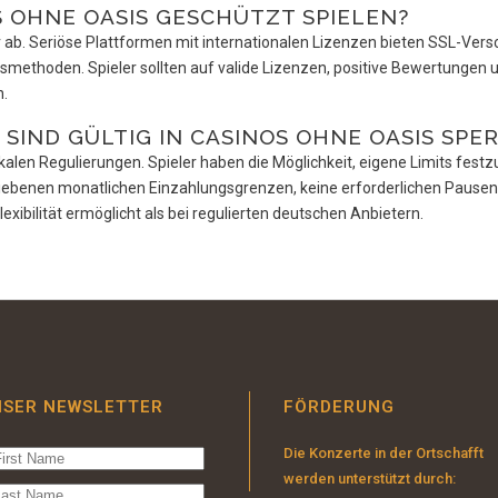
S OHNE OASIS GESCHÜTZT SPIELEN?
 ab. Seriöse Plattformen mit internationalen Lizenzen bieten SSL-Vers
methoden. Spieler sollten auf valide Lizenzen, positive Bewertungen
n.
IND GÜLTIG IN CASINOS OHNE OASIS SPE
kalen Regulierungen. Spieler haben die Möglichkeit, eigene Limits fes
riebenen monatlichen Einzahlungsgrenzen, keine erforderlichen Pause
xibilität ermöglicht als bei regulierten deutschen Anbietern.
NSER NEWSLETTER
FÖRDERUNG
Die Konzerte in der Ortschafft
werden unterstützt durch: