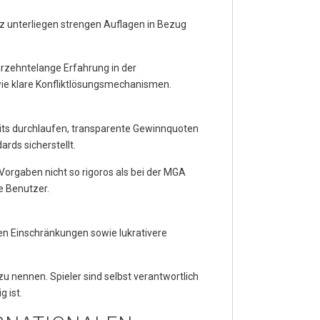
z unterliegen strengen Auflagen in Bezug
hrzehntelange Erfahrung in der
wie klare Konfliktlösungsmechanismen.
its durchlaufen, transparente Gewinnquoten
ds sicherstellt.
Vorgaben nicht so rigoros als bei der MGA
e Benutzer.
hen Einschränkungen sowie lukrativere
 nennen. Spieler sind selbst verantwortlich
 ist.