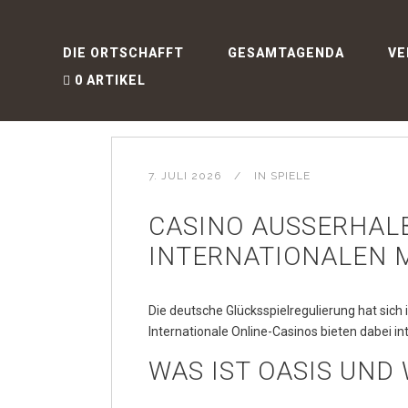
DIE ORTSCHAFFT
GESAMTAGENDA
VE
0 ARTIKEL
7. JULI 2026
IN
SPIELE
CASINO AUSSERHALB 
NTERNATIONALEN 
Die deutsche Glücksspielregulierung hat sich
Internationale Online-Casinos bieten dabei i
WAS IST OASIS UND 