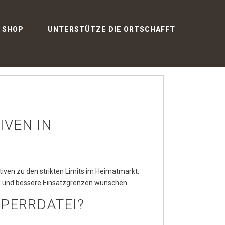
SHOP
UNTERSTÜTZE DIE ORTSCHAFFT
EN IN I
tiven zu den strikten Limits im Heimatmarkt.
ahl und bessere Einsatzgrenzen wünschen.
SPERRDATEI?