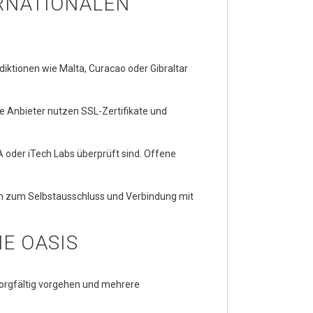
ERNATIONALEN
iktionen wie Malta, Curacao oder Gibraltar
e Anbieter nutzen SSL-Zertifikate und
 oder iTech Labs überprüft sind. Offene
en zum Selbstausschluss und Verbindung mit
E OASIS
 sorgfältig vorgehen und mehrere