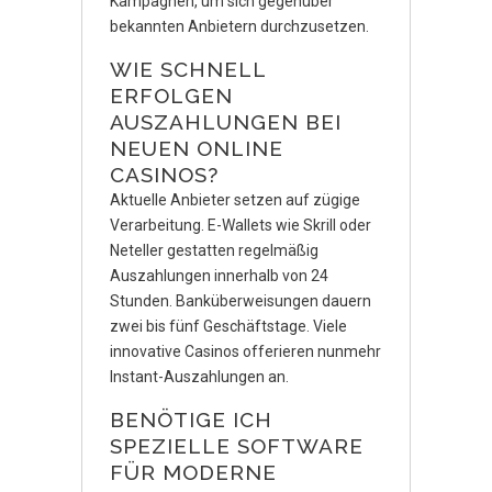
Kampagnen, um sich gegenüber
bekannten Anbietern durchzusetzen.
WIE SCHNELL
ERFOLGEN
AUSZAHLUNGEN BEI
NEUEN ONLINE
CASINOS?
Aktuelle Anbieter setzen auf zügige
Verarbeitung. E-Wallets wie Skrill oder
Neteller gestatten regelmäßig
Auszahlungen innerhalb von 24
Stunden. Banküberweisungen dauern
zwei bis fünf Geschäftstage. Viele
innovative Casinos offerieren nunmehr
Instant-Auszahlungen an.
BENÖTIGE ICH
SPEZIELLE SOFTWARE
FÜR MODERNE