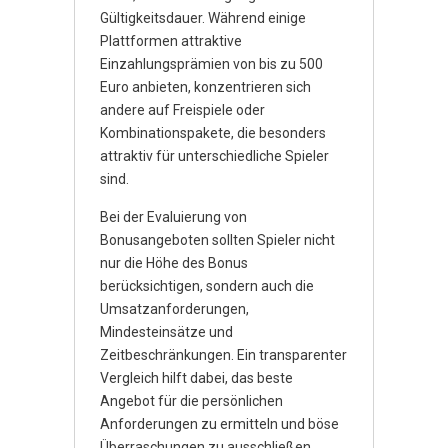
Gültigkeitsdauer. Während einige
Plattformen attraktive
Einzahlungsprämien von bis zu 500
Euro anbieten, konzentrieren sich
andere auf Freispiele oder
Kombinationspakete, die besonders
attraktiv für unterschiedliche Spieler
sind.
Bei der Evaluierung von
Bonusangeboten sollten Spieler nicht
nur die Höhe des Bonus
berücksichtigen, sondern auch die
Umsatzanforderungen,
Mindesteinsätze und
Zeitbeschränkungen. Ein transparenter
Vergleich hilft dabei, das beste
Angebot für die persönlichen
Anforderungen zu ermitteln und böse
Überraschungen zu ausschließen.