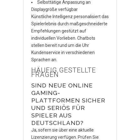
Selbsttätige Anpassung an
Displaygröße verfügbar
Künstliche Intelligenz personalisiert das
Spielerlebnis durch maßgeschneiderte
Empfehlungen gestützt auf
individuellen Vorlieben. Chatbots
stellen bereit rund um die Uhr
Kundenservice in verschiedenen
Sprachen an.
HÄUFIG GESTELLTE
FRAGEN
SIND NEUE ONLINE
GAMING-
PLATTFORMEN SICHER
UND SERIÖS FÜR
SPIELER AUS
DEUTSCHLAND?
Ja, sofern sie über eine aktuelle
Lizenzierung verfügen. Prüfen Sie