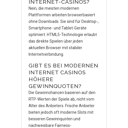
INTERNET-CASINOS?
Nein, die meisten modernen
Plattformen arbeiten browserbasiert
ohne Downloads. Sie sind für Desktop-,
Smartphone- und Tablet-Geräte
optimiert. HTML5-Technologie erlaubt
das direkte Spielen über jeden
aktuellen Browser mit stabiler
Internetverbindung.
GIBT ES BEI MODERNEN
INTERNET CASINOS
HÖHERE
GEWINNQUOTEN?
Die Gewinnchancen basieren auf den
RTP-Werten der Spiele ab, nicht vom
Alter des Anbieters. Frische Anbieter
bieten jedoch oft moderne Slots mit
besseren Gewinnquoten und
nachweisbare Fairness-