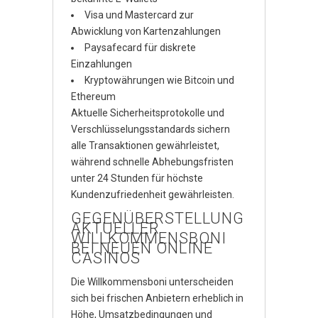
Visa und Mastercard zur
Abwicklung von Kartenzahlungen
Paysafecard für diskrete
Einzahlungen
Kryptowährungen wie Bitcoin und
Ethereum
Aktuelle Sicherheitsprotokolle und
Verschlüsselungsstandards sichern
alle Transaktionen gewährleistet,
während schnelle Abhebungsfristen
unter 24 Stunden für höchste
Kundenzufriedenheit gewährleisten.
GEGENÜBERSTELLUNG
AKTUELLER
WILLKOMMENSBONI
BEI NEUEN ONLINE
CASINOS
Die Willkommensboni unterscheiden
sich bei frischen Anbietern erheblich in
Höhe, Umsatzbedingungen und